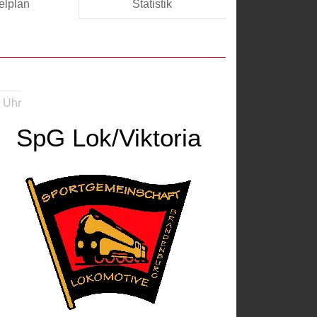
elplan
Statistik
 Uhr
SpG Lok/Viktoria