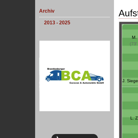
Aufs
Archiv
2013 - 2025
M.
(73'
J. Siege
L. 