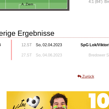
4:1 (84')
Br
A. Ziem
erige Ergebnisse
3
12.ST
So, 02.04.2023
SpG Lok/Viktor
27.ST
So, 04.06.2023
Bredower 
Zurück