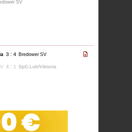
edower SV
3 : 4
ia
Bredower SV
4 : 1
SV
SpG Lok/Viktoria