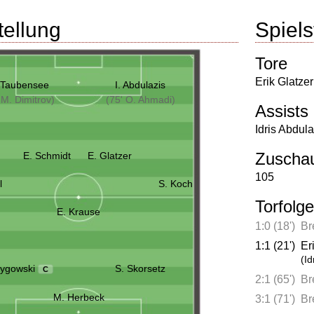
tellung
Spielst
Tore
Erik Glatzer
 Taubensee
I. Abdulazis
 M. Dimitrov)
(75' O. Ahmadi)
Assists
Idris Abdula
Zuscha
E. Schmidt
E. Glatzer
105
l
S. Koch
Torfolge
E. Krause
1:0 (18')
Br
1:1 (21')
Er
(Id
Zygowski
S. Skorsetz
C
2:1 (65')
Br
M. Herbeck
3:1 (71')
Br