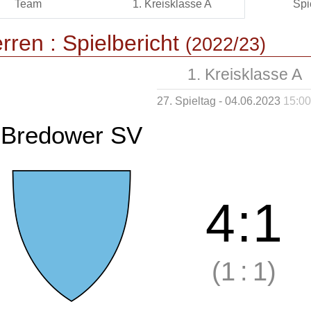
Team
1. Kreisklasse A
Spi
rren :
Spielbericht
(2022/23)
1. Kreisklasse A
27. Spieltag - 04.06.2023
15:00
Bredower SV
4
:
1
(1
:
1)