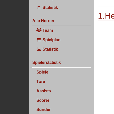
Statistik
1.He
Alte Herren
Team
Spielplan
Statistik
Spielerstatistik
Spiele
Tore
Assists
Scorer
Sünder