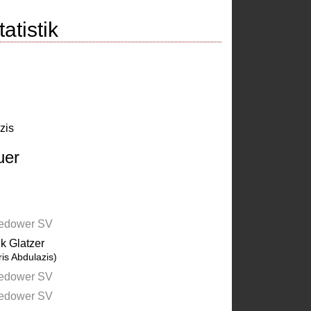
atistik
zis
uer
edower SV
ik Glatzer
ris Abdulazis)
edower SV
edower SV