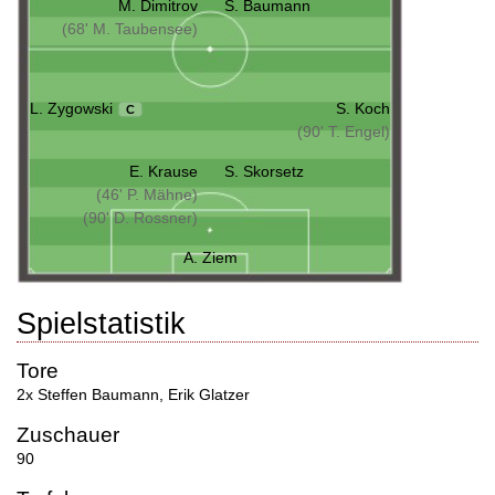
M. Dimitrov
S. Baumann
(68' M. Taubensee)
L. Zygowski
S. Koch
C
(90' T. Engel)
E. Krause
S. Skorsetz
(46' P. Mähne)
(90' D. Rossner)
A. Ziem
Spielstatistik
Tore
2x Steffen Baumann
,
Erik Glatzer
Zuschauer
90