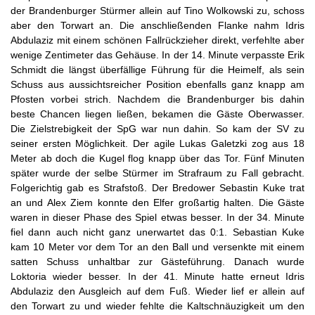
der Brandenburger Stürmer allein auf Tino Wolkowski zu, schoss
aber den Torwart an. Die anschließenden Flanke nahm Idris
Abdulaziz mit einem schönen Fallrückzieher direkt, verfehlte aber
wenige Zentimeter das Gehäuse. In der 14. Minute verpasste Erik
Schmidt die längst überfällige Führung für die Heimelf, als sein
Schuss aus aussichtsreicher Position ebenfalls ganz knapp am
Pfosten vorbei strich. Nachdem die Brandenburger bis dahin
beste Chancen liegen ließen, bekamen die Gäste Oberwasser.
Die Zielstrebigkeit der SpG war nun dahin. So kam der SV zu
seiner ersten Möglichkeit. Der agile Lukas Galetzki zog aus 18
Meter ab doch die Kugel flog knapp über das Tor. Fünf Minuten
später wurde der selbe Stürmer im Strafraum zu Fall gebracht.
Folgerichtig gab es Strafstoß. Der Bredower Sebastin Kuke trat
an und Alex Ziem konnte den Elfer großartig halten. Die Gäste
waren in dieser Phase des Spiel etwas besser. In der 34. Minute
fiel dann auch nicht ganz unerwartet das 0:1. Sebastian Kuke
kam 10 Meter vor dem Tor an den Ball und versenkte mit einem
satten Schuss unhaltbar zur Gästeführung. Danach wurde
Loktoria wieder besser. In der 41. Minute hatte erneut Idris
Abdulaziz den Ausgleich auf dem Fuß. Wieder lief er allein auf
den Torwart zu und wieder fehlte die Kaltschnäuzigkeit um den