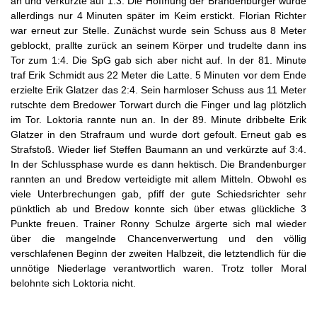
an und verkürzte auf 1:3. Die Hoffnung der Brandenburger wurde
allerdings nur 4 Minuten später im Keim erstickt. Florian Richter
war erneut zur Stelle. Zunächst wurde sein Schuss aus 8 Meter
geblockt, prallte zurück an seinem Körper und trudelte dann ins
Tor zum 1:4. Die SpG gab sich aber nicht auf. In der 81. Minute
traf Erik Schmidt aus 22 Meter die Latte. 5 Minuten vor dem Ende
erzielte Erik Glatzer das 2:4. Sein harmloser Schuss aus 11 Meter
rutschte dem Bredower Torwart durch die Finger und lag plötzlich
im Tor. Loktoria rannte nun an. In der 89. Minute dribbelte Erik
Glatzer in den Strafraum und wurde dort gefoult. Erneut gab es
Strafstoß. Wieder lief Steffen Baumann an und verkürzte auf 3:4.
In der Schlussphase wurde es dann hektisch. Die Brandenburger
rannten an und Bredow verteidigte mit allem Mitteln. Obwohl es
viele Unterbrechungen gab, pfiff der gute Schiedsrichter sehr
pünktlich ab und Bredow konnte sich über etwas glückliche 3
Punkte freuen. Trainer Ronny Schulze ärgerte sich mal wieder
über die mangelnde Chancenverwertung und den völlig
verschlafenen Beginn der zweiten Halbzeit, die letztendlich für die
unnötige Niederlage verantwortlich waren. Trotz toller Moral
belohnte sich Loktoria nicht.