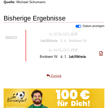
Quelle:
Michael Schumann
Bisherige Ergebnisse
Datum anzeigen
So, 02.04.2023
, 12.ST
2022/23
3 : 4
Lok/Viktoria
Bredower SV
So, 04.06.2023
, 27.ST
4 : 1
Bredower SV
Lok/Viktoria
Zurück