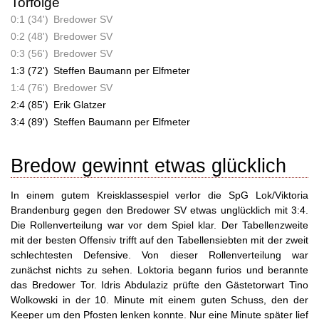
Torfolge
0:1 (34')
Bredower SV
0:2 (48')
Bredower SV
0:3 (56')
Bredower SV
1:3 (72')
Steffen Baumann per Elfmeter
1:4 (76')
Bredower SV
2:4 (85')
Erik Glatzer
3:4 (89')
Steffen Baumann per Elfmeter
Bredow gewinnt etwas glücklich
In einem gutem Kreisklassespiel verlor die SpG Lok/Viktoria
Brandenburg gegen den Bredower SV etwas unglücklich mit 3:4.
Die Rollenverteilung war vor dem Spiel klar. Der Tabellenzweite
mit der besten Offensiv trifft auf den Tabellensiebten mit der zweit
schlechtesten Defensive. Von dieser Rollenverteilung war
zunächst nichts zu sehen. Loktoria begann furios und berannte
das Bredower Tor. Idris Abdulaziz prüfte den Gästetorwart Tino
Wolkowski in der 10. Minute mit einem guten Schuss, den der
Keeper um den Pfosten lenken konnte. Nur eine Minute später lief