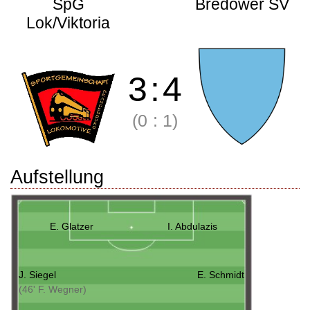
SpG
Bredower SV
Lok/Viktoria
3
:
4
(0
:
1)
Aufstellung
E. Glatzer
I. Abdulazis
J. Siegel
E. Schmidt
(46' F. Wegner)