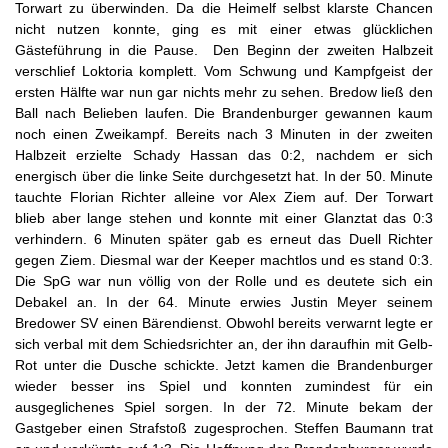
Torwart zu überwinden. Da die Heimelf selbst klarste Chancen
nicht nutzen konnte, ging es mit einer etwas glücklichen
Gästeführung in die Pause. Den Beginn der zweiten Halbzeit
verschlief Loktoria komplett. Vom Schwung und Kampfgeist der
ersten Hälfte war nun gar nichts mehr zu sehen. Bredow ließ den
Ball nach Belieben laufen. Die Brandenburger gewannen kaum
noch einen Zweikampf. Bereits nach 3 Minuten in der zweiten
Halbzeit erzielte Schady Hassan das 0:2, nachdem er sich
energisch über die linke Seite durchgesetzt hat. In der 50. Minute
tauchte Florian Richter alleine vor Alex Ziem auf. Der Torwart
blieb aber lange stehen und konnte mit einer Glanztat das 0:3
verhindern. 6 Minuten später gab es erneut das Duell Richter
gegen Ziem. Diesmal war der Keeper machtlos und es stand 0:3.
Die SpG war nun völlig von der Rolle und es deutete sich ein
Debakel an. In der 64. Minute erwies Justin Meyer seinem
Bredower SV einen Bärendienst. Obwohl bereits verwarnt legte er
sich verbal mit dem Schiedsrichter an, der ihn daraufhin mit Gelb-
Rot unter die Dusche schickte. Jetzt kamen die Brandenburger
wieder besser ins Spiel und konnten zumindest für ein
ausgeglichenes Spiel sorgen. In der 72. Minute bekam der
Gastgeber einen Strafstoß zugesprochen. Steffen Baumann trat