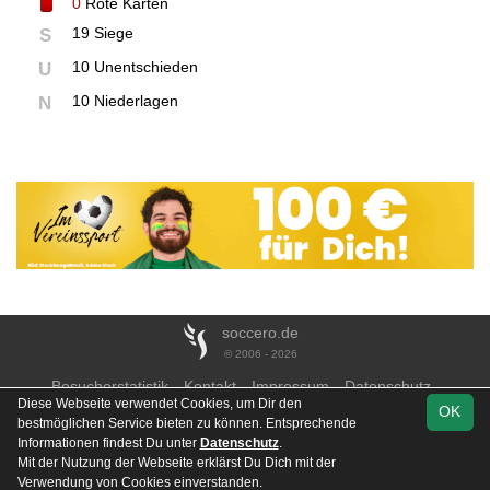
0
Rote Karten
19 Siege
S
10 Unentschieden
U
10 Niederlagen
N
soccero.de
© 2006 - 2026
Besucherstatistik
Kontakt
Impressum
Datenschutz
Diese Webseite verwendet Cookies, um Dir den
OK
bestmöglichen Service bieten zu können. Entsprechende
Informationen findest Du unter
Datenschutz
.
Mit der Nutzung der Webseite erklärst Du Dich mit der
Team
Landesklasse
Spielplan
Statistik
Verwendung von Cookies einverstanden.
West