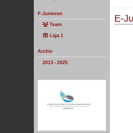
F-Junioren
E-Ju
Team
Liga 1
Archiv
2013 - 2025