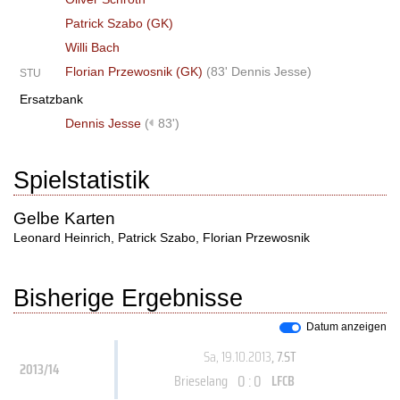
Patrick Szabo (GK)
Willi Bach
Florian Przewosnik (GK)
(
83' Dennis Jesse
)
STU
Ersatzbank
Dennis Jesse
(
83')
Spielstatistik
Gelbe Karten
Leonard Heinrich
,
Patrick Szabo
,
Florian Przewosnik
Bisherige Ergebnisse
Datum anzeigen
Sa, 19.10.2013
, 7.ST
2013/14
0 : 0
Brieselang
LFCB