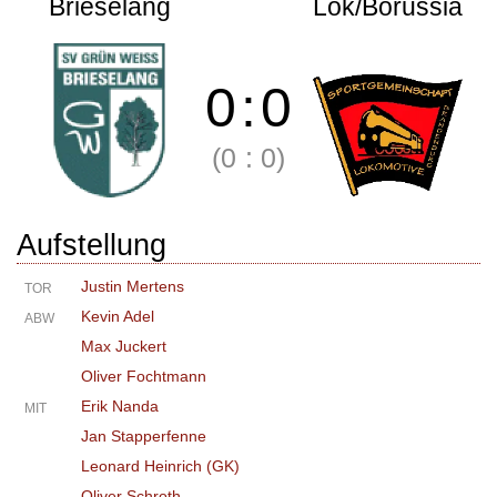
Brieselang
Lok/Borussia
0
:
0
(0
:
0)
Aufstellung
Justin Mertens
TOR
Kevin Adel
ABW
Max Juckert
Oliver Fochtmann
Erik Nanda
MIT
Jan Stapperfenne
Leonard Heinrich (GK)
Oliver Schroth