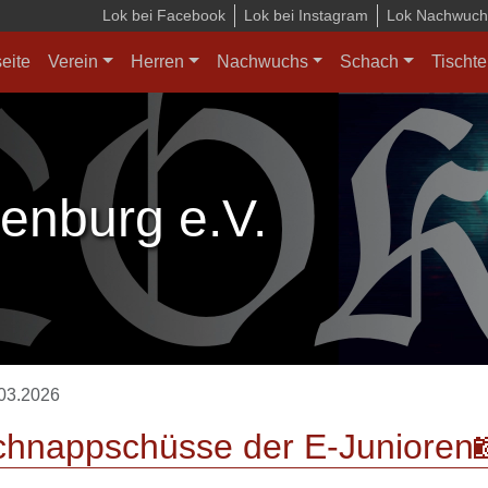
Lok bei Facebook
Lok bei Instagram
Lok Nachwuchs
seite
Verein
Herren
Nachwuchs
Schach
Tischte
enburg e.V.
03.2026
chnappschüsse der E-Junioren