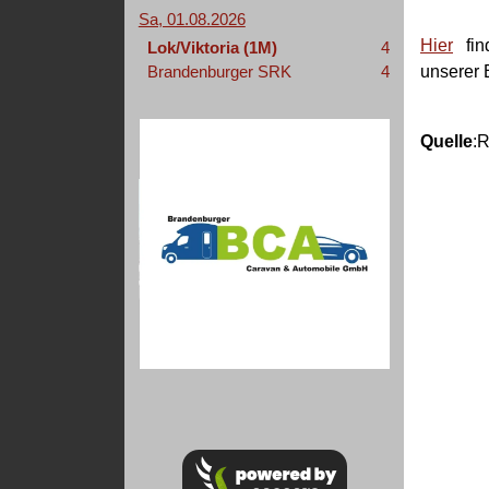
Sa, 01.08.2026
Hier
fin
Lok/Viktoria (1M)
4
Brandenburger SRK
4
unserer 
Quelle
: