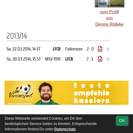
zum Profil
von
Dennis Rölleke
2013/14
Sa, 22.03.2014
, 14.ST
LFCB
:
Falkensee
2 : 0
(1)
So, 30.03.2014
, 15.ST
MSV 1919
:
LFCB
7 : 3
(1)
Diese Webseite verwendet Cookies, um Dir den
OK
soccero.de
bestmöglichen Service bieten zu können. Entsprechende
© 2006 - 2026
Informationen findest Du unter
Datenschutz
.