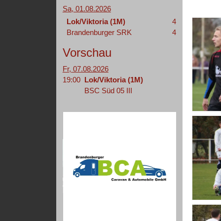
Sa, 01.08.2026
Lok/Viktoria (1M)
4
Brandenburger SRK
4
Vorschau
Fr, 07.08.2026
19:00
Lok/Viktoria (1M)
BSC Süd 05 III