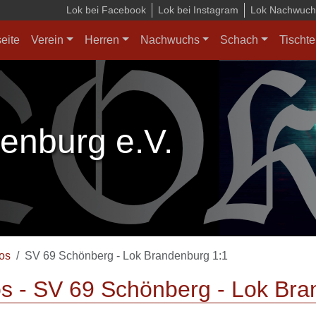
Lok bei Facebook
Lok bei Instagram
Lok Nachwuchs
seite
Verein
Herren
Nachwuchs
Schach
Tischte
enburg e.V.
os
SV 69 Schönberg - Lok Brandenburg 1:1
s - SV 69 Schönberg - Lok Bra